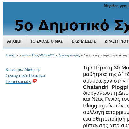
Μέγεθος γραμ
5ο Δημοτικό Σχολείο Χαλανδρίου
ΑΡΧΙΚΉ
ΤΟ ΣΧΟΛΕΊΟ ΜΑΣ
ΕΚΔΗΛΏΣΕΙΣ
ΔΡΑΣΤΗΡΙΌΤ
Αρχική
Σχολικό Έτος 2023-2024
Δραστηριότητες
Συμμετοχή μαθητών/τριών στη δ
Την Πέμπτη 30 Μαΐ
Κοινότητες Μάθησης:
μαθήτριες της Δ΄ τ
Συνεργατικές Πρακτικές
συμμετείχαν στην
Εκπαιδευτικών
Chalandri Ploggi
διοργάνωσε η Διεύ
και Νέας Γενιάς τ
Plogging είναι ένα
συλλογή απορριμμ
ευαισθητοποίησή μ
ρύπανσης από συσ