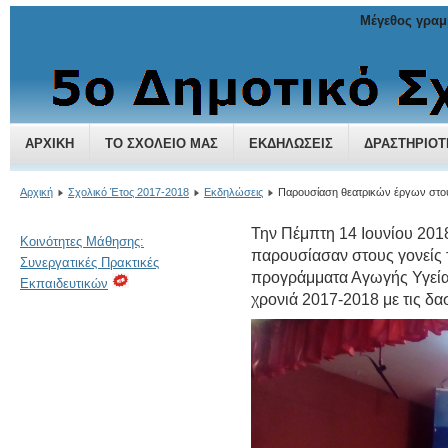
Μέγεθος γραμ
5ο Δημοτικό Σχολείο Χαλανδρίου
ΑΡΧΙΚΉ
ΤΟ ΣΧΟΛΕΊΟ ΜΑΣ
ΕΚΔΗΛΏΣΕΙΣ
ΔΡΑΣΤΗΡΙΌΤ
Αρχική
Σχολικό Έτος 2017-2018
Εκδηλώσεις
Παρουσίαση θεατρικών έργων στους
Την Πέμπτη 14 Ιουνίου 2018 
Κοινότητες Μάθησης:
παρουσίασαν στους γονείς 
Συνεργατικές Πρακτικές
προγράμματα Αγωγής Υγεία
Εκπαιδευτικών
χρονιά 2017-2018 με τις δα