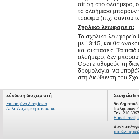
σίτιση στο ολοήμερο, 
το ολοήμερο μπορούν ν
τρόφιμα (π.χ. σάντουιτς
Σχολικό λεωφορείο:
Το σχολικό λεωφορείο 
με 13:15, και θα ανακ
και οι στάσεις. Τα παι
ολοήμερο, δεν μπορούν
Όσοι επιθυμούν τη διαγ
δρομολόγια, να υποβά
στη Διεύθυνση του Σχο
Σύνδεση διαχειριστή
Στοιχεία Ε
Εκτεταμένη Διαχείριση
5ο Δημοτικό
Απλή Διαχείριση ιστότοπου
Βριλησσίων 2
Τηλ: 210 639
E-mail: mail[a
Αναλυτικότερα
πατώντας εδ