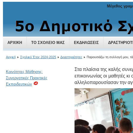
Μέγεθος γραμ
5ο Δημοτικό Σχολείο Χαλανδρίου
ΑΡΧΙΚΉ
ΤΟ ΣΧΟΛΕΊΟ ΜΑΣ
ΕΚΔΗΛΏΣΕΙΣ
ΔΡΑΣΤΗΡΙΌΤ
Αρχική
Σχολικό Έτος 2024-2025
Δραστηριότητες
Παρουσιάζω τη συλλογή μου, τά
Στα πλαίσια της καλής συν
Κοινότητες Μάθησης:
επικοινωνίας οι μαθητές κι 
Συνεργατικές Πρακτικές
αλληλοπαρουσίασαν την αγ
Εκπαιδευτικών