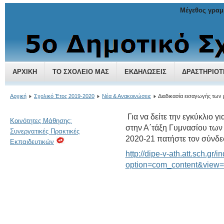
Μέγεθος γραμ
5ο Δημοτικό Σχολείο Χαλανδρίου
ΑΡΧΙΚΉ
ΤΟ ΣΧΟΛΕΊΟ ΜΑΣ
ΕΚΔΗΛΏΣΕΙΣ
ΔΡΑΣΤΗΡΙΌΤ
Αρχική
Σχολικό Έτος 2019-2020
Νέα & Ανακοινώσεις
Διαδικασία εισαγωγής των
Για να δείτε την εγκύκλιο 
Κοινότητες Μάθησης:
στην Α΄τάξη Γυμνασίου των
Συνεργατικές Πρακτικές
2020-21 πατήστε τον σύνδε
Εκπαιδευτικών
http://dipe-v-ath.att.sch.gr/
option=com_content&view=